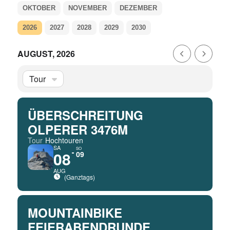
OKTOBER
NOVEMBER
DEZEMBER
2026
2027
2028
2029
2030
AUGUST, 2026
Tour
ÜBERSCHREITUNG
OLPERER 3476M
Tour
Hochtouren
SA
SO
08
09
AUG
(Ganztags)
MOUNTAINBIKE
FEIERABENDRUNDE