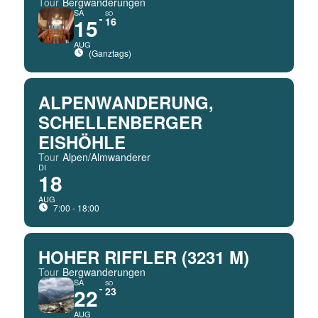
Tour
Bergwanderungen
SA
SO
15
16
AUG
(Ganztags)
ALPENWANDERUNG,
SCHELLENBERGER
EISHÖHLE
Tour
Alpen/Almwanderer
DI
18
AUG
7:00 - 18:00
HOHER RIFFLER (3231 M)
Tour
Bergwanderungen
SA
SO
22
23
AUG