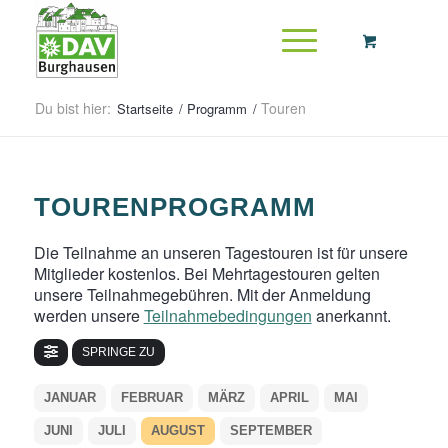
Du bist hier:
Touren
Startseite
/
Programm
/
TOURENPROGRAMM
Die Teilnahme an unseren Tagestouren ist für unsere
Mitglieder kostenlos. Bei Mehrtagestouren gelten
unsere Teilnahmegebühren. Mit der Anmeldung
werden unsere
Teilnahmebedingungen
anerkannt.
SPRINGE ZU
JANUAR
FEBRUAR
MÄRZ
APRIL
MAI
JUNI
JULI
AUGUST
SEPTEMBER