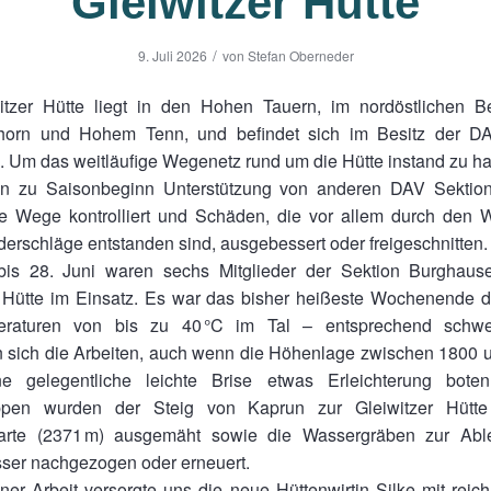
Gleiwitzer Hütte
/
9. Juli 2026
von
Stefan Oberneder
itzer Hütte liegt in den Hohen Tauern, im nordöstlichen B
orn und Hohem Tenn, und befindet sich im Besitz der D
. Um das weitläufige Wegenetz rund um die Hütte instand zu hal
on zu Saisonbeginn Unterstützung von anderen DAV Sektio
e Wege kontrolliert und Schäden, die vor allem durch den W
derschläge entstanden sind, ausgebessert oder freigeschnitten.
is 28. Juni waren sechs Mitglieder der Sektion Burghaus
r Hütte im Einsatz. Es war das bisher heißeste Wochenende d
eraturen von bis zu 40 °C im Tal – entsprechend schwei
en sich die Arbeiten, auch wenn die Höhenlage zwischen 1800 
e gelegentliche leichte Brise etwas Erleichterung bote
uppen wurden der Steig von Kaprun zur Gleiwitzer Hütte
arte (2371 m) ausgemäht sowie die Wassergräben zur Abl
er nachgezogen oder erneuert.
er Arbeit versorgte uns die neue Hüttenwirtin Silke mit reic