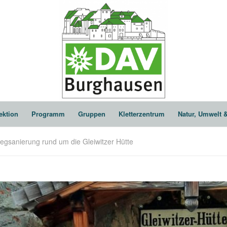
ektion
Programm
Gruppen
Kletterzentrum
Natur, Umwelt 
egsanierung rund um die Gleiwitzer Hütte