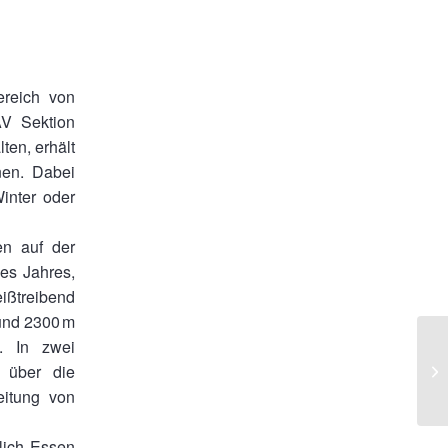
ereich von
AV Sektion
ten, erhält
nen. Dabei
inter oder
en auf der
es Jahres,
ßtreibend
und 2300 m
n. In zwei
 über die
eitung von
hlich Essen