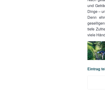
und Geträ
Dinge – u
Denn ehre
geselligen
tiefe Zufr
viele Händ
Eintrag te