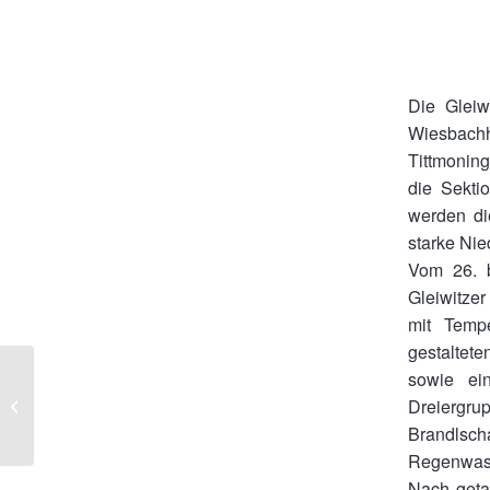
Die Gleiw
Wiesbachh
Tittmoning
die Sekti
werden di
starke Nie
Vom 26. b
Gleiwitze
mit Temp
gestaltet
sowie ein
Dreiergr
Halsalm
Brandlsch
Regenwass
Nach getan