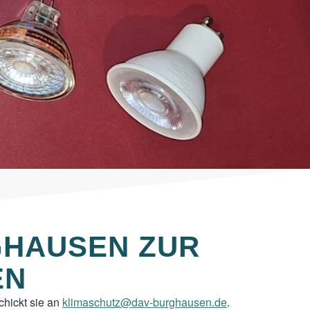
GHAUSEN ZUR
EN
hickt sie an
klimaschutz@dav-burghausen.de
.