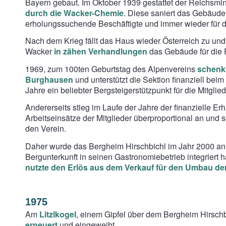
Bayern gebaut. Im Oktober 1939 gestattet der Reichsmi
durch die Wacker-Chemie
. Diese saniert das Gebäude 
erholungssuchende Beschäftigte und immer wieder für d
Nach dem Krieg fällt das Haus wieder Österreich zu und w
Wacker
in zähen Verhandlungen
das Gebäude für die
1969, zum 100ten Geburtstag des Alpenvereins
schenk
Burghausen
und unterstützt die Sektion finanziell bei
Jahre ein beliebter Bergsteigerstützpunkt für die Mitglie
Andererseits stieg im Laufe der Jahre der finanzielle 
Arbeitseinsätze der Mitglieder überproportional an und 
den Verein.
Daher wurde das Bergheim Hirschbichl im Jahr 2000 an d
Bergunterkunft in seinen Gastronomiebetrieb integriert h
nutzte den Erlös aus dem Verkauf für den Umbau der
1975
Am
Litzlkogel
, einem Gipfel über dem Bergheim Hirschb
erneuert
und eingeweiht.