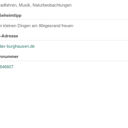
adfahren, Musik, Naturbeobachtungen
Geheimtipp
an kleinen Dingen am Wegesrand freuen
l-Adresse
dav-burghausen.de
onnummer
6646607