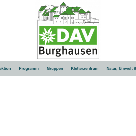
ektion
Programm
Gruppen
Kletterzentrum
Natur, Umwelt 