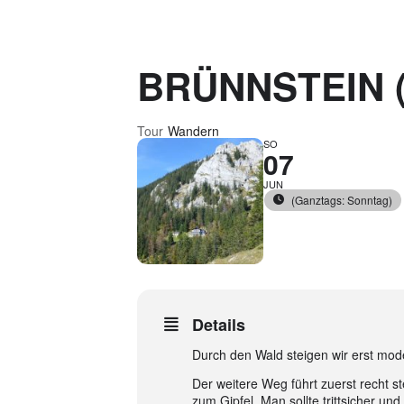
BRÜNNSTEIN 
Tour
Wandern
SO
07
JUN
(Ganztags: Sonntag)
Details
Durch den Wald steigen wir erst mode
Der weitere Weg führt zuerst recht s
zum Gipfel. Man sollte trittsicher un