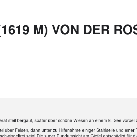
(1619 M) VON DER R
rat steil bergauf, später über schöne Wiesen an einem kl. See vorbei
teil über Felsen, dann unter zu Hilfenahme einiger Stahlseile und einer
d schwindelfrei sein! Die super Rundumsicht am Gipfel entschädigt für 