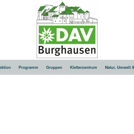
ektion
Programm
Gruppen
Kletterzentrum
Natur, Umwelt 