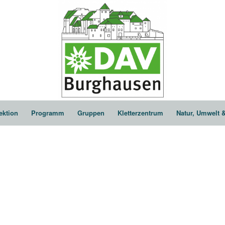
ektion
Programm
Gruppen
Kletterzentrum
Natur, Umwelt 