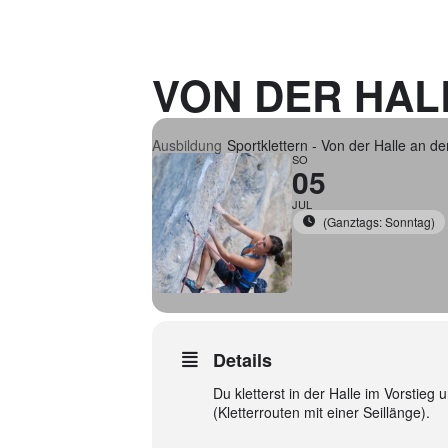
VON DER HAL
Ausbildung
Sportklettern - Von der Halle an de
SO
05
JUL
(Ganztags: Sonntag)
Details
Du kletterst in der Halle im Vorstieg 
(Kletterrouten mit einer Seillänge).