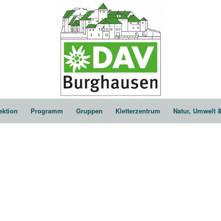
ektion
Programm
Gruppen
Kletterzentrum
Natur, Umwelt 