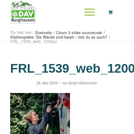
Du bist hier:
Startseite
/
Colum 3 slider sourcecode
/
Kletterupdate: Die Wände sind bereit – bist du es auch?
/
FRL_1539_web_1200px
FRL_1539_web_120
/
26. Mai 2025
von
Birgit Höbenreich