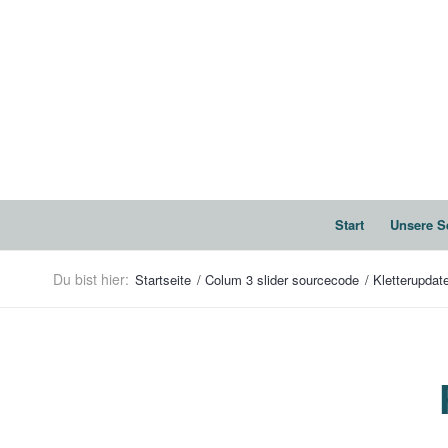
Start
Unsere S
Du bist hier:
Startseite
/
Colum 3 slider sourcecode
/
Kletterupdat