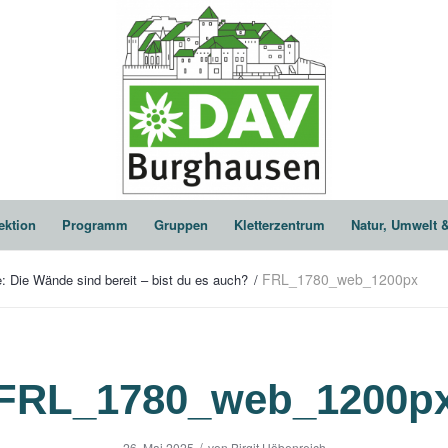
ektion
Programm
Gruppen
Kletterzentrum
Natur, Umwelt 
FRL_1780_web_1200px
e: Die Wände sind bereit – bist du es auch?
/
FRL_1780_web_1200p
/
26. Mai 2025
von
Birgit Höbenreich