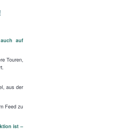
!
 auch auf
ere Touren,
t.
l, aus der
im Feed zu
tion ist –