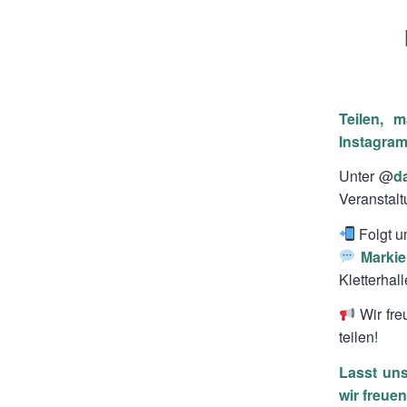
Teilen, 
Instagra
Unter @
d
Veranstalt
Folgt u
Markie
Kletterhal
Wir fre
teilen!
Lasst uns
wir freue