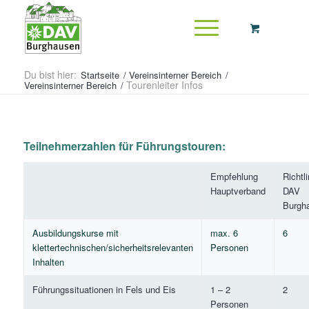
Du bist hier:
Startseite
/
Vereinsinterner Bereich
/
Tourenleiter Infos
Vereinsinterner Bereich
/
Teilnehmerzahlen für Führungstouren:
Empfehlung
Richtli
Hauptverband
DAV
Burgh
Ausbildungskurse mit
max. 6
6
klettertechnischen/sicherheitsrelevanten
Personen
Inhalten
Führungssituationen in Fels und Eis
1 – 2
2
Personen