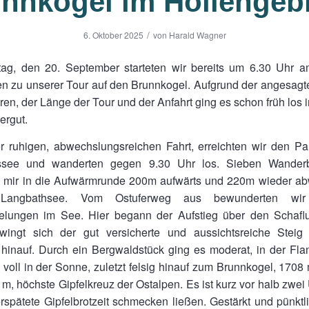
nnkogel im Höllengeb
/
6. Oktober 2025
von
Harald Wagner
g, den 20. September starteten wir bereits um 6.30 Uhr 
n zu unserer Tour auf den Brunnkogel. Aufgrund der angesag
en, der Länge der Tour und der Anfahrt ging es schon früh los 
rgut.
r ruhigen, abwechslungsreichen Fahrt, erreichten wir den Pa
ussee und wanderten gegen 9.30 Uhr los. Sieben Wanderb
t mir in die Aufwärmrunde 200m aufwärts und 220m wieder ab
 Langbathsee. Vom Ostuferweg aus bewunderten wir 
elungen im See. Hier begann der Aufstieg über den Schaflu
ingt sich der gut versicherte und aussichtsreiche Stei
 hinauf. Durch ein Bergwaldstück ging es moderat, in der Fl
d voll in der Sonne, zuletzt felsig hinauf zum Brunnkogel, 1708 m
 m, höchste Gipfelkreuz der Ostalpen. Es ist kurz vor halb zwei 
rspätete Gipfelbrotzeit schmecken ließen. Gestärkt und pünktl