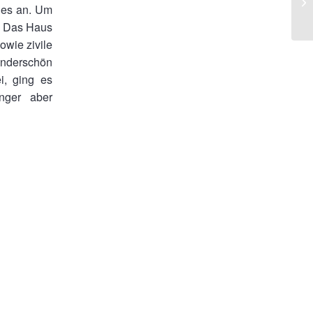
ges an. Um
. Das Haus
owie zivile
wunderschön
i, ging es
nger aber