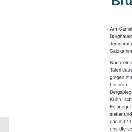
Bru
Am Samsta
Burghause
Temperatur
Salzkamme
Nach eine
Taferlkla
gingen mi
hinteren
Bergspieg
Kühn schw
Felsriegel
steiler un
das mit 14
Burghausen packt mit
uns die ve