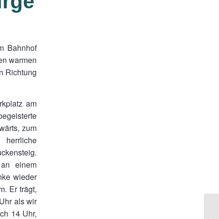
irge
am Bahnhof
ten warmen
in Richtung
rkplatz am
egeisterte
wärts, zum
herrliche
ckensteig.
g an einem
anke wieder
. Er trägt,
Uhr als wir
ich 14 Uhr,