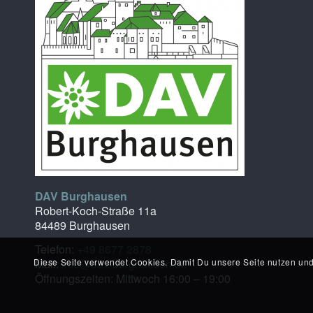
DAV Burghausen
Robert-Koch-Straße 11a
84489 Burghausen
Telefon:
+49 8677 2878
Diese Seite verwendet Cookies. Damit Du unsere Seite nutzen und
Mail:
info@dav-burghausen.de
Öffnungszeiten: Mittwoch 16:00 – 19:00