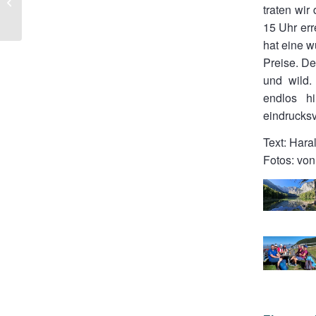
an: Erfolgreicher World
traten wi
Clean Up Day 2025
15 Uhr er
hat eine w
Preise. De
und wild.
endlos h
eindrucksv
Text: Har
Fotos: vo