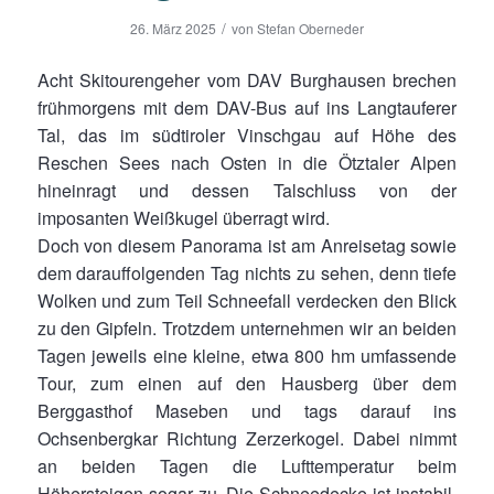
/
26. März 2025
von
Stefan Oberneder
Acht Skitourengeher vom DAV Burghausen brechen
frühmorgens mit dem DAV-Bus auf ins Langtauferer
Tal, das im südtiroler Vinschgau auf Höhe des
Reschen Sees nach Osten in die Ötztaler Alpen
hineinragt und dessen Talschluss von der
imposanten Weißkugel überragt wird.
Doch von diesem Panorama ist am Anreisetag sowie
dem darauffolgenden Tag nichts zu sehen, denn tiefe
Wolken und zum Teil Schneefall verdecken den Blick
zu den Gipfeln. Trotzdem unternehmen wir an beiden
Tagen jeweils eine kleine, etwa 800 hm umfassende
Tour, zum einen auf den Hausberg über dem
Berggasthof Maseben und tags darauf ins
Ochsenbergkar Richtung Zerzerkogel. Dabei nimmt
an beiden Tagen die Lufttemperatur beim
Höhersteigen sogar zu. Die Schneedecke ist instabil,