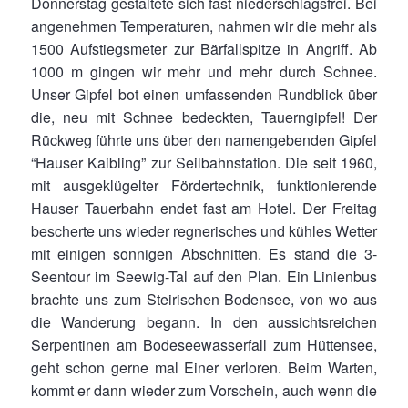
Donnerstag gestaltete sich fast niederschlagsfrei. Bei
angenehmen Temperaturen, nahmen wir die mehr als
1500 Aufstiegsmeter zur Bärfallspitze in Angriff. Ab
1000 m gingen wir mehr und mehr durch Schnee.
Unser Gipfel bot einen umfassenden Rundblick über
die, neu mit Schnee bedeckten, Tauerngipfel! Der
Rückweg führte uns über den namengebenden Gipfel
“Hauser Kaibling” zur Seilbahnstation. Die seit 1960,
mit ausgeklügelter Fördertechnik, funktionierende
Hauser Tauerbahn endet fast am Hotel. Der Freitag
bescherte uns wieder regnerisches und kühles Wetter
mit einigen sonnigen Abschnitten. Es stand die 3-
Seentour im Seewig-Tal auf den Plan. Ein Linienbus
brachte uns zum Steirischen Bodensee, von wo aus
die Wanderung begann. In den aussichtsreichen
Serpentinen am Bodeseewasserfall zum Hüttensee,
geht schon gerne mal Einer verloren. Beim Warten,
kommt er dann wieder zum Vorschein, auch wenn die