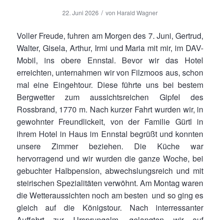
/
22. Juni 2026
von
Harald Wagner
Voller Freude, fuhren am Morgen des 7. Juni, Gertrud,
Walter, Gisela, Arthur, Irmi und Maria mit mir, im DAV-
Mobil, ins obere Ennstal. Bevor wir das Hotel
erreichten, unternahmen wir von Filzmoos aus, schon
mal eine Eingehtour. Diese führte uns bei bestem
Bergwetter zum aussichtsreichen Gipfel des
Rossbrand, 1770 m. Nach kurzer Fahrt wurden wir, in
gewohnter Freundlickeit, von der Familie Gürtl in
ihrem Hotel in Haus im Ennstal begrüßt und konnten
unsere Zimmer beziehen. Die Küche war
hervorragend und wir wurden die ganze Woche, bei
gebuchter Halbpension, abwechslungsreich und mit
steirischen Spezialitäten verwöhnt. Am Montag waren
die Wetteraussichten noch am besten und so ging es
gleich auf die Königstour. Nach interressanter
Auffahrt zur Ursprungalm, gelangten wir auf