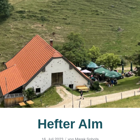
Hefter Alm
/
16. Juli 2023
von
Marek Sobota